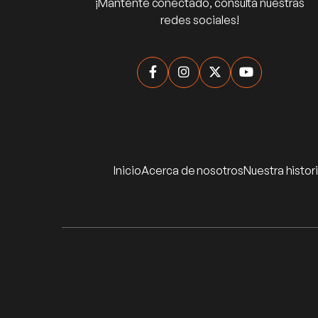
¡Mantente conectado, consulta nuestras
redes sociales!




Inicio
Acerca de nosotros
Nuestra histor