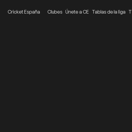
o
Cricket España
Clubes
Únete a CE
Tablas de la liga
T