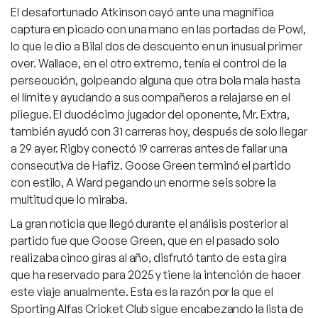
El desafortunado Atkinson cayó ante una magnífica
captura en picado con una mano en las portadas de Powl,
lo que le dio a Bilal dos de descuento en un inusual primer
over. Wallace, en el otro extremo, tenía el control de la
persecución, golpeando alguna que otra bola mala hasta
el límite y ayudando a sus compañeros a relajarse en el
pliegue. El duodécimo jugador del oponente, Mr. Extra,
también ayudó con 31 carreras hoy, después de solo llegar
a 29 ayer. Rigby conectó 19 carreras antes de fallar una
consecutiva de Hafiz. Goose Green terminó el partido
con estilo, A Ward pegando un enorme seis sobre la
multitud que lo miraba.
La gran noticia que llegó durante el análisis posterior al
partido fue que Goose Green, que en el pasado solo
realizaba cinco giras al año, disfrutó tanto de esta gira
que ha reservado para 2025 y tiene la intención de hacer
este viaje anualmente. Esta es la razón por la que el
Sporting Alfas Cricket Club sigue encabezando la lista de