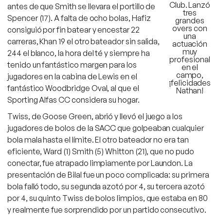
Club. Lanzó
antes de que Smith se llevara el portillo de
tres
Spencer (17). A falta de ocho bolas, Hafiz
grandes
overs con
consiguió por fin batear y encestar 22
una
carreras, Khan 19 el otro bateador sin salida,
actuación
muy
244 el blanco, la hora del té y siempre ha
profesional
tenido un fantástico margen para los
en el
campo,
jugadores en la cabina de Lewis en el
¡felicidades
fantástico Woodbridge Oval, al que el
Nathan!
Sporting Alfas CC considera su hogar.
Twiss, de Goose Green, abrió y llevó el juego a los
jugadores de bolos de la SACC que golpeaban cualquier
bola mala hasta el límite. El otro bateador no era tan
eficiente, Ward (1) Smith (5) Whitton (21), que no pudo
conectar, fue atrapado limpiamente por Laundon. La
presentación de Bilal fue un poco complicada: su primera
bola falló todo, su segunda azotó por 4, su tercera azotó
por 4, su quinto Twiss de bolos limpios, que estaba en 80
y realmente fue sorprendido por un partido consecutivo.