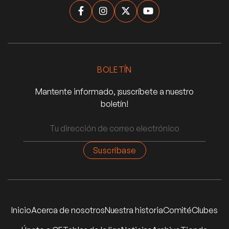




BOLETÍN
Mantente informado, ¡suscríbete a nuestro
boletín!
Inicio
Acerca de nosotros
Nuestra historia
Comité
Clubes