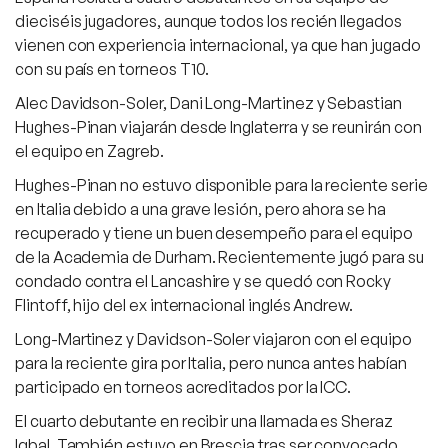
dieciséis jugadores, aunque todos los recién llegados
vienen con experiencia internacional, ya que han jugado
con su país en torneos T10.
Alec Davidson-Soler, Dani Long-Martinez y Sebastian
Hughes-Pinan viajarán desde Inglaterra y se reunirán con
el equipo en Zagreb.
Hughes-Pinan no estuvo disponible para la reciente serie
en Italia debido a una grave lesión, pero ahora se ha
recuperado y tiene un buen desempeño para el equipo
de la Academia de Durham. Recientemente jugó para su
condado contra el Lancashire y se quedó con Rocky
Flintoff, hijo del ex internacional inglés Andrew.
Long-Martinez y Davidson-Soler viajaron con el equipo
para la reciente gira por Italia, pero nunca antes habían
participado en torneos acreditados por la ICC.
El cuarto debutante en recibir una llamada es Sheraz
Iqbal. También estuvo en Brescia tras ser convocado